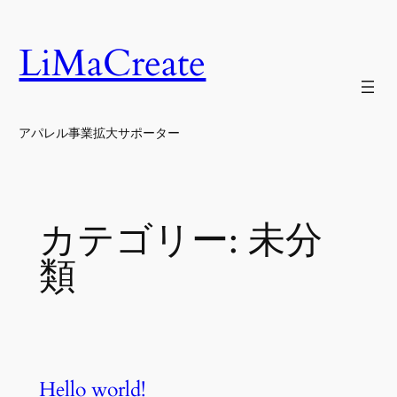
内
容
LiMaCreate
を
ス
キ
ッ
アパレル事業拡大サポーター
プ
カテゴリー:
未分
類
Hello world!